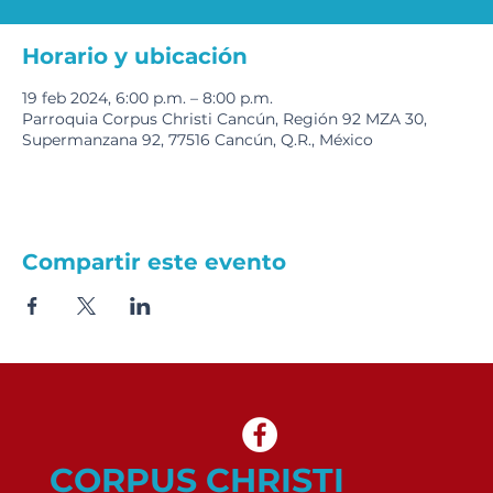
Horario y ubicación
19 feb 2024, 6:00 p.m. – 8:00 p.m.
Parroquia Corpus Christi Cancún, Región 92 MZA 30,
Supermanzana 92, 77516 Cancún, Q.R., México
Compartir este evento
CORPUS CHRISTI