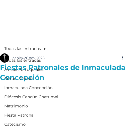
Todas las entradas
cenity
26 nov 2025
Todas las entradas
Fiestas Patronales de Inmaculada
Avisos Parroquiales
Concepción
Corpus Chirsti
Inmaculada Concepción
Diócesis Cancún Chetumal
Matrimonio
Fiesta Patronal
Catecismo