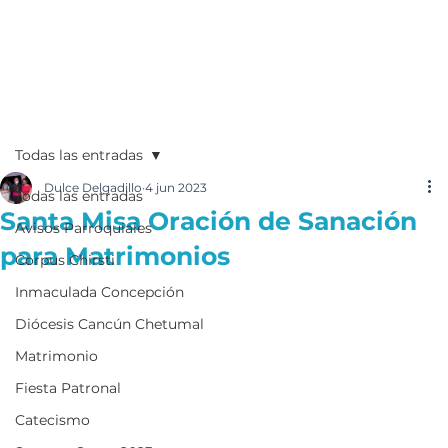
Todas las entradas
Dulce Delgadillo
4 jun 2023
Todas las entradas
Santa Misa Oración de Sanación
Avisos Parroquiales
para Matrimonios
Corpus Chirsti
Inmaculada Concepción
Diócesis Cancún Chetumal
Matrimonio
Fiesta Patronal
Catecismo