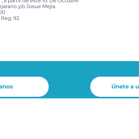
 a partir de este 1o. De Octubre
jarano y/o Josue Mejia
300
 Reg. 92
anos
Únete a 