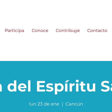
Participa
Conoce
Contribuye
Contacto
 del Espíritu 
lun 23 de ene
  |  
Cancún