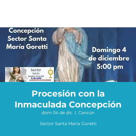
Procesión con la
Inmaculada Concepción
dom 04 de dic
  |  
Cancún
Sector Santa María Goretti