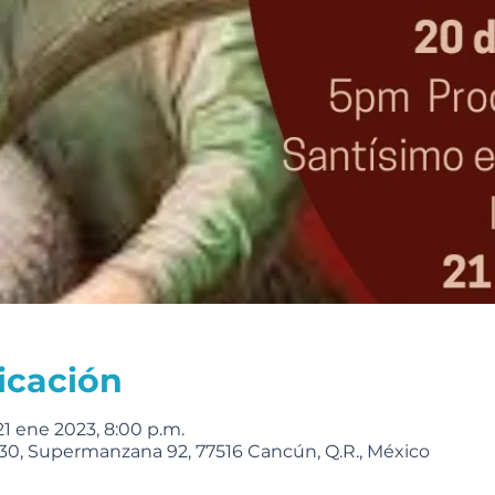
icación
21 ene 2023, 8:00 p.m.
0, Supermanzana 92, 77516 Cancún, Q.R., México