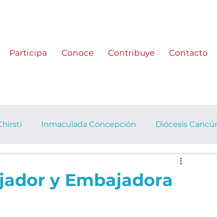
Participa
Conoce
Contribuye
Contacto
hirsti
Inmaculada Concepción
Diócesis Canc
ominical
Fiesta Patronal
Actividades Mensuales
jador y Embajadora