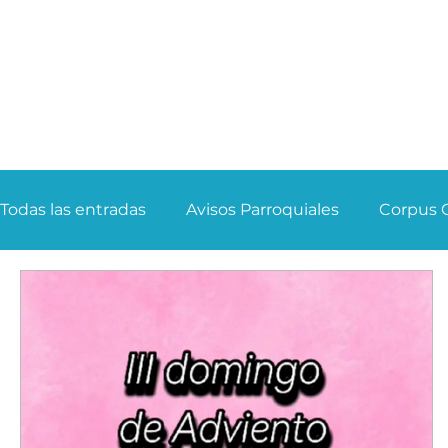
Todas las entradas
Avisos Parroquiales
Corpus C
Catecismo
Semana Santa 2023
Homilia D