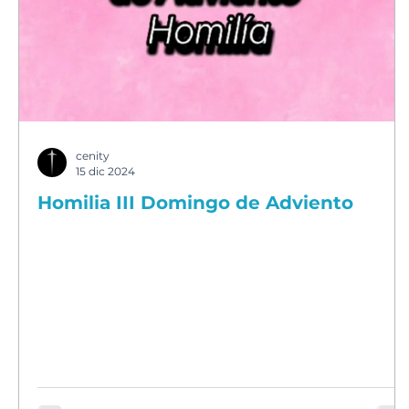
cenity
15 dic 2024
Homilia III Domingo de Adviento