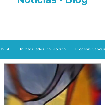
hirsti
Inmaculada Concepción
Diócesis Canc
ominical
Fiesta Patronal
Actividades Mensuales