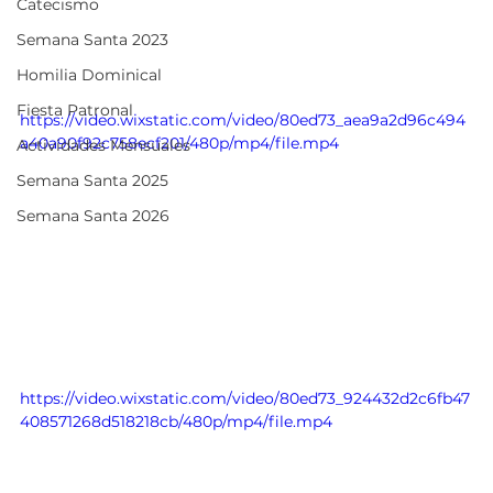
Catecismo
Semana Santa 2023
Homilia Dominical
Fiesta Patronal
https://video.wixstatic.com/video/80ed73_aea9a2d96c494
a40a90f92c758ecf201/480p/mp4/file.mp4
Actividades Mensuales
Semana Santa 2025
Semana Santa 2026
https://video.wixstatic.com/video/80ed73_924432d2c6fb47
408571268d518218cb/480p/mp4/file.mp4