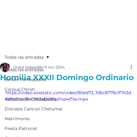
Todas las entradas
Dulce Delgadillo
11 nov 2024
Todas las entradas
Homilia XXXII Domingo Ordinario
Avisos Parroquiales
Corpus Chirsti
https://video.wixstatic.com/video/80ed73_106c8778c1f743d
Inmaculada Concepción
681b91ac3f4c593af/480p/mp4/file.mp4
Diócesis Cancún Chetumal
Matrimonio
Fiesta Patronal